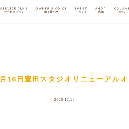
SERVICE PLAN
OWNER'S VOICE
EVENT
SHOP
COLUM
サービスプラン
施主樣の声
イベント
店舗
コラム
STAFF
スタッフ
COMPANY
会社概要
戸建てリノベ
KULABO不動産
年1月16日豊田スタジオリニューアル
2020.12.16