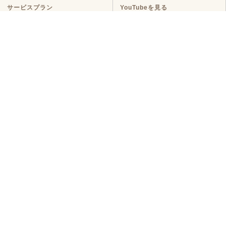
サービスプラン
YouTubeを見る
ラインナップ
マンションリノベ
戸建てリノベ
KULABO不動産
中古探し+リノベ
ハイグレードプラン
定額リノベ
店舗リノベーション
クラボ オリジナルキッチン
断熱リノベ
新築リノベ
ニュース・イベント
ニュース
イベント
コラム
メディア情報
お客様の声・
よくある質問