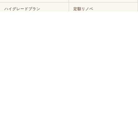
ハイグレードプラン
定額リノベ
店舗リノベーション
クラボ オリジナルキッチン
断熱リノベ
新築リノベ
ニュース・イベント
ニュース
イベント
コラム
メディア情報
お客様の声・
よくある質問
お客様の声
よくある質問
コンタクト
来店予約
オンライン相談
現地調査予約
資料請求