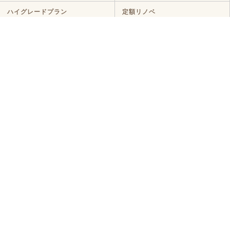
ハイグレードプラン
定額リノベ
店舗リノベーション
クラボ オリジナルキッチン
断熱リノベ
新築リノベ
ニュース・イベント
ニュース
イベント
コラム
メディア情報
お客様の声・
よくある質問
お客様の声
よくある質問
コンタクト
来店予約
オンライン相談
現地調査予約
資料請求