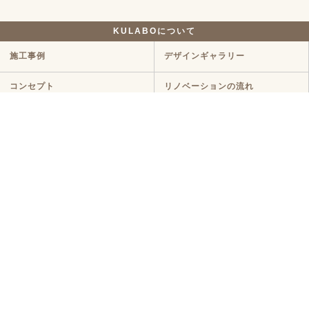
KULABOについて
施工事例
デザインギャラリー
コンセプト
リノベーションの流れ
サービスプラン
YouTubeを見る
ラインナップ
マンションリノベ
戸建てリノベ
KULABO不動産
中古探し+リノベ
ハイグレードプラン
定額リノベ
店舗リノベーション
クラボ オリジナルキッチン
断熱リノベ
新築リノベ