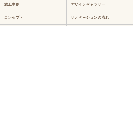
施工事例
デザインギャラリー
コンセプト
リノベーションの流れ
サービスプラン
YouTubeを見る
ラインナップ
マンションリノベ
戸建てリノベ
KULABO不動産
中古探し+リノベ
ハイグレードプラン
定額リノベ
店舗リノベーション
クラボ オリジナルキッチン
断熱リノベ
新築リノベ
ニュース・イベント
ニュース
イベント