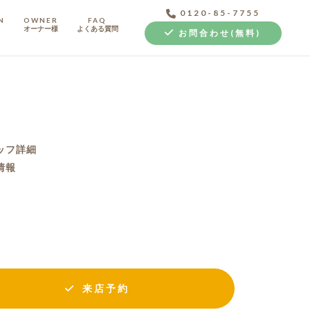
0120-85-7755
N
OWNER
FAQ
オーナー様
よくある質問
お問合わせ(無料)
ッフ詳細
情報
中古探し+リノベ
来店予約