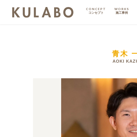
CONCEPT
WORKS
コンセプト
施工事例
KODATE
戸建て
青木 
MANSION
マンション
AOKI KAZ
マンションリノベ