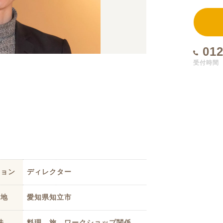
定額フルリノベーション
店舗リノベーション
012
受付時間 1
ション
ディレクター
身地
愛知県知立市
味
料理、旅、ワークショップ関係