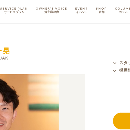
SERVICE PLAN
OWNER'S VOICE
EVENT
SHOP
COLUM
サービスプラン
施主樣の声
イベント
店舗
コラム
STAFF
スタッフ
一晃
COMPANY
会社概要
UAKI
スタ
採用
戸建てリノベ
KULABO不動産