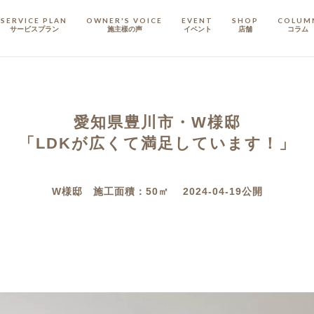
SERVICE PLAN
OWNER'S VOICE
EVENT
SHOP
COLUM
サービスプラン
施主樣の声
イベント
店舗
コラム
STAFF
スタッフ
愛知県豊川市・W様邸
COMPANY
会社概要
「LDKが広くて満足しています！」
戸建てリノベ
KULABO不動産
W様邸 施工面積：50㎡ 2024-04-19公開