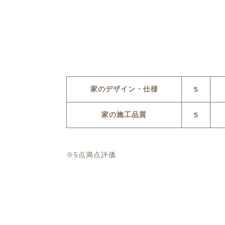
家のデザイン・仕様
5
家の施工品質
5
※5点満点評価