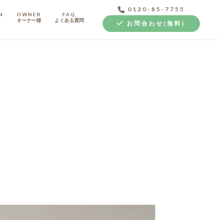
0120-85-7755
N
OWNER
FAQ
オーナー様
よくある質問
お問合わせ(無料)
中古探し+リノベ