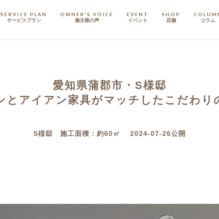
SERVICE PLAN
OWNER'S VOICE
EVENT
SHOP
COLUM
サービスプラン
施主樣の声
イベント
店舗
コラム
STAFF
スタッフ
愛知県蒲郡市・S様邸
COMPANY
会社概要
ンとアイアン家具がマッチしたこだわり
戸建てリノベ
KULABO不動産
S様邸 施工面積：約60㎡ 2024-07-26公開