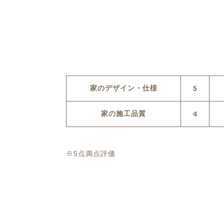
家のデザイン・仕様
5
家の施工品質
4
※5点満点評価