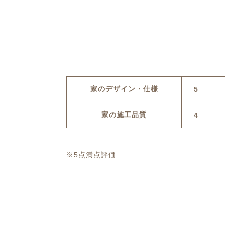
家のデザイン・仕様
5
家の施工品質
4
※5点満点評価