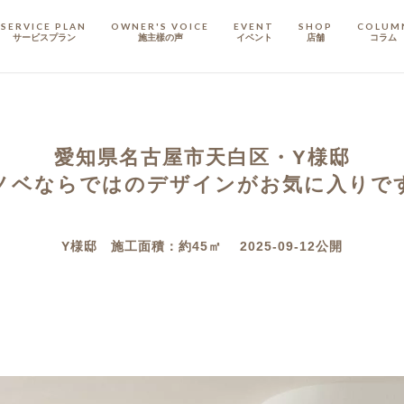
SERVICE PLAN
OWNER'S VOICE
EVENT
SHOP
COLUM
サービスプラン
施主樣の声
イベント
店舗
コラム
STAFF
スタッフ
愛知県名古屋市天白区・Y様邸
COMPANY
会社概要
ノベならではのデザインがお気に入りで
戸建てリノベ
KULABO不動産
Y様邸 施工面積：約45㎡ 2025-09-12公開