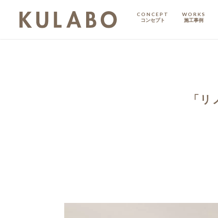
CONCEPT
WORKS
コンセプト
施工事例
KODATE
戸建て
MANSION
マンション
「リ
マンションリノベ