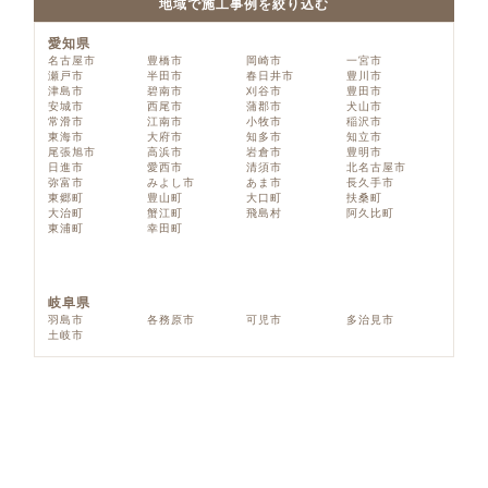
地域で施工事例を絞り込む
愛知県
名古屋市
豊橋市
岡崎市
一宮市
瀬戸市
半田市
春日井市
豊川市
津島市
碧南市
刈谷市
豊田市
安城市
西尾市
蒲郡市
犬山市
常滑市
江南市
小牧市
稲沢市
東海市
大府市
知多市
知立市
尾張旭市
高浜市
岩倉市
豊明市
日進市
愛西市
清須市
北名古屋市
弥富市
みよし市
あま市
長久手市
東郷町
豊山町
大口町
扶桑町
大治町
蟹江町
飛島村
阿久比町
東浦町
幸田町
岐阜県
羽島市
各務原市
可児市
多治見市
土岐市