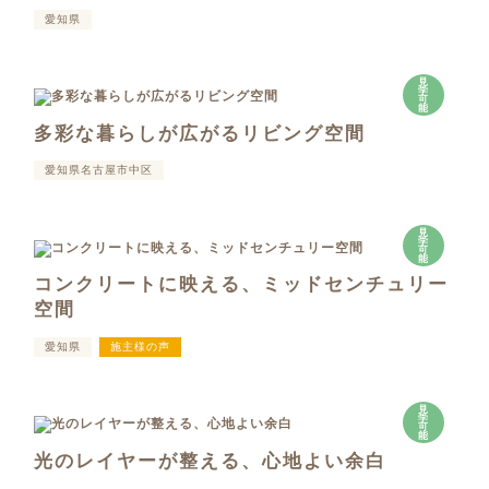
愛知県
見
学
可
能
多彩な暮らしが広がるリビング空間
愛知県名古屋市中区
見
学
可
能
コンクリートに映える、ミッドセンチュリー
空間
愛知県
施主様の声
見
学
可
能
光のレイヤーが整える、心地よい余白