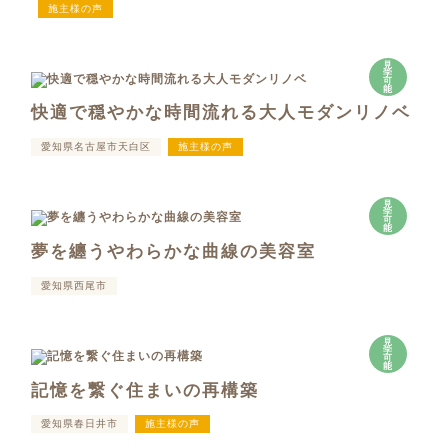
施主様の声
見
学
可
能
快適で穏やかな時間流れる大人モダンリノベ
愛知県名古屋市天白区
施主様の声
見
学
可
能
夢を纏うやわらかな曲線の美容室
愛知県西尾市
見
学
可
能
記憶を繋ぐ住まいの再構築
愛知県春日井市
施主様の声