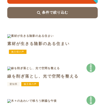
条件で絞り込む
素材が生きる陰影のある住まい
施主様の声
見
学
可
能
線を削ぎ落とし、光で空間を整える
愛知県
施主様の声
見
学
可
能