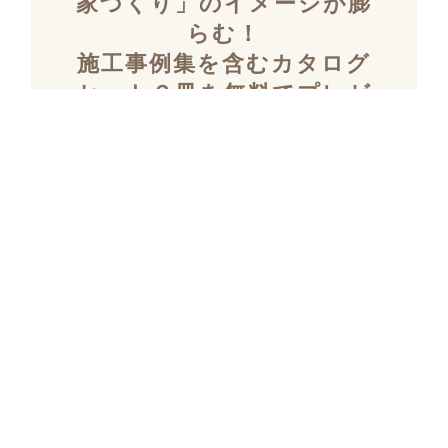
家づくり」のイメージが膨
らむ！
施工事例集を含むカタログ
セット３冊を無料でプレゼ
ント！
「デザイン性」と「暮らしやすさ」を両立し
た住まいを探究し続け、
多数の設計施工を
おこなってきたKULABOのこだわりの施工事
例集をプレゼント！
さらにKULABOの家づくりのポイントがわか
るガイドブックと、
実際にKULABOでリノ
ベしたお客様の声のカタログをセットでお届
けいたします。