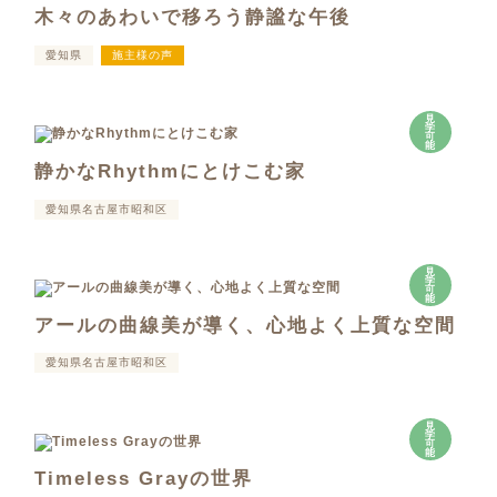
木々のあわいで移ろう静謐な午後
愛知県
施主様の声
見
学
可
能
静かなRhythmにとけこむ家
愛知県名古屋市昭和区
見
学
可
能
アールの曲線美が導く、心地よく上質な空間
愛知県名古屋市昭和区
見
学
可
能
Timeless Grayの世界