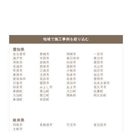
地域で施工事例を絞り込む
愛知県
名古屋市
豊橋市
岡崎市
一宮市
瀬戸市
半田市
春日井市
豊川市
津島市
碧南市
刈谷市
豊田市
安城市
西尾市
蒲郡市
犬山市
常滑市
江南市
小牧市
稲沢市
東海市
大府市
知多市
知立市
尾張旭市
高浜市
岩倉市
豊明市
日進市
愛西市
清須市
北名古屋市
弥富市
みよし市
あま市
長久手市
東郷町
豊山町
大口町
扶桑町
大治町
蟹江町
飛島村
阿久比町
東浦町
幸田町
岐阜県
羽島市
各務原市
可児市
多治見市
土岐市