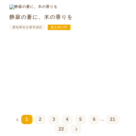
静寂の蒼に、木の香りを
愛知県名古屋市緑区
施主様の声
1
2
3
4
5
6
21
...
22