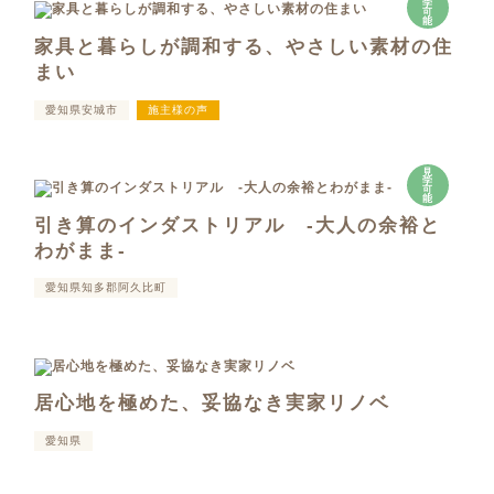
学
可
能
家具と暮らしが調和する、やさしい素材の住
まい
愛知県安城市
施主様の声
見
学
可
能
引き算のインダストリアル -大人の余裕と
わがまま-
愛知県知多郡阿久比町
居心地を極めた、妥協なき実家リノベ
愛知県