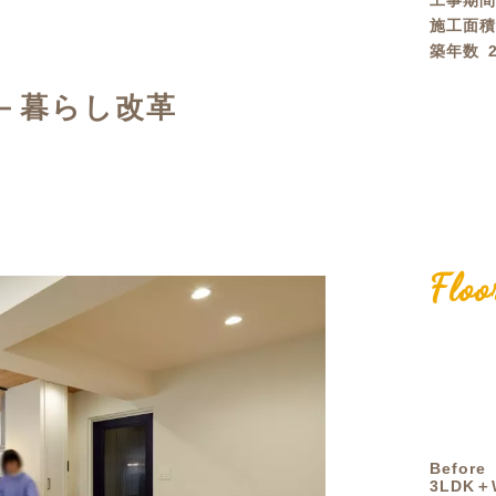
工事期
施工面
定額フルリノベーション
店舗リノベーション
築年数
－暮らし改革
Floo
Before
3LDK＋