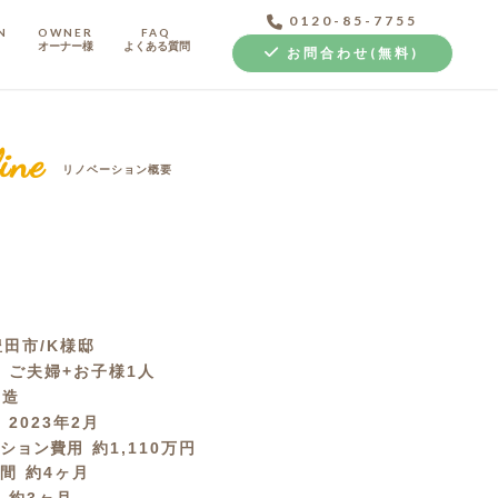
0120-85-7755
N
OWNER
FAQ
オーナー様
よくある質問
お問合わせ(無料)
ine
リノベーション概要
中古探し+リノベ
田市/K様邸
成
ご夫婦+お子様1人
C造
月
2023年2月
ーション費用
約1,110万円
期間
約4ヶ月