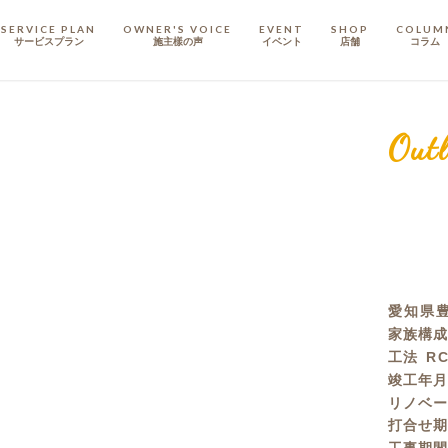
SERVICE PLAN
OWNER'S VOICE
EVENT
SHOP
COLUM
サービスプラン
施主樣の声
イベント
店舗
コラム
STAFF
スタッフ
Outl
COMPANY
会社概要
戸建てリノベ
KULABO不動産
愛知県豊
家族構
工法
R
竣工年
リノベ
打合せ