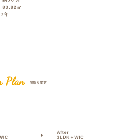
間
約3ヶ月
積
83.82㎡
クラボ オリジナルキッチン
27年
r Plan
間取り変更
After
WIC
3LDK＋WIC