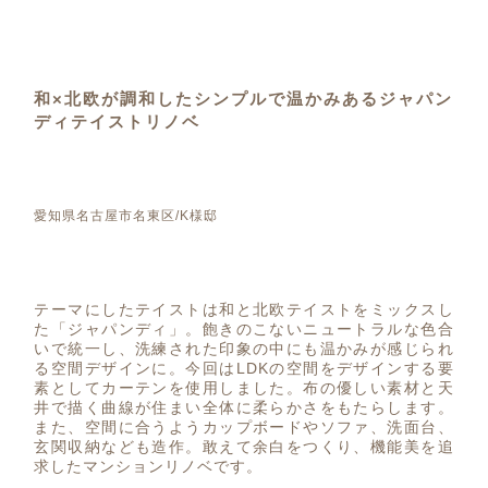
和×北欧が調和したシンプルで温かみあるジャパン
ディテイストリノベ
愛知県名古屋市名東区/K様邸
テーマにしたテイストは和と北欧テイストをミックスし
た「ジャパンディ」。飽きのこないニュートラルな色合
いで統一し、洗練された印象の中にも温かみが感じられ
る空間デザインに。今回はLDKの空間をデザインする要
素としてカーテンを使用しました。布の優しい素材と天
井で描く曲線が住まい全体に柔らかさをもたらします。
また、空間に合うようカップボードやソファ、洗面台、
玄関収納なども造作。敢えて余白をつくり、機能美を追
求したマンションリノベです。