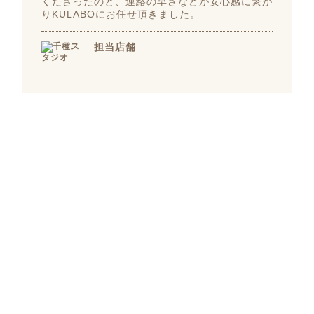
くださったのと、連絡の早さなどが安心感に繋が
りKULABOにお任せ頂きました。
担当店舗
千種スタジオ
愛知県名古屋市千種区桜が丘291
Outline
リノベーション概要