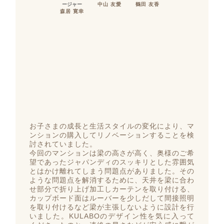
ージャー
中山 友愛
鶴田 友香
森居 寛幸
お子さまの成長と生活スタイルの変化により、マ
ンションの購入してリノベーションすることを検
討されていました。
今回のマンションは梁の高さが高く、奥様のご希
望であったジャパンディのスッキリとした雰囲気
とはかけ離れてしまう問題点がありました。その
ような問題点を解消するために、天井を梁に合わ
せ部分で折り上げ加工しカーテンを取り付ける、
カップボード面はルーバーを少しだして間接照明
を取り付けるなど梁が主張しないように設計を行
いました。KULABOのデザイン性を気に入って