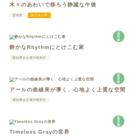
木々のあわいで移ろう静謐な午後
愛知県
施主様の声
見
学
可
能
静かなRhythmにとけこむ家
愛知県名古屋市昭和区
見
学
可
能
アールの曲線美が導く、心地よく上質な空間
愛知県名古屋市昭和区
見
学
可
能
Timeless Grayの世界