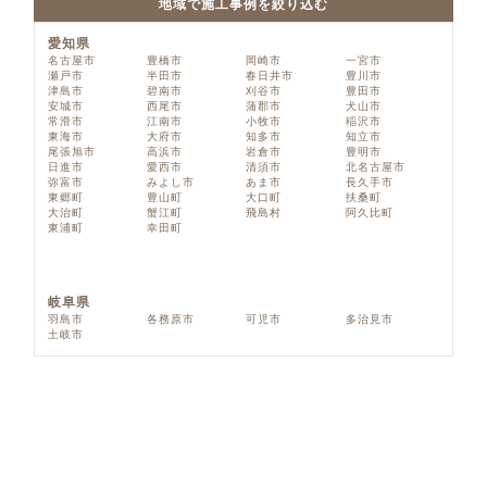
地域で施工事例を絞り込む
愛知県
名古屋市
豊橋市
岡崎市
一宮市
瀬戸市
半田市
春日井市
豊川市
津島市
碧南市
刈谷市
豊田市
安城市
西尾市
蒲郡市
犬山市
常滑市
江南市
小牧市
稲沢市
東海市
大府市
知多市
知立市
尾張旭市
高浜市
岩倉市
豊明市
日進市
愛西市
清須市
北名古屋市
弥富市
みよし市
あま市
長久手市
東郷町
豊山町
大口町
扶桑町
大治町
蟹江町
飛島村
阿久比町
東浦町
幸田町
岐阜県
羽島市
各務原市
可児市
多治見市
土岐市