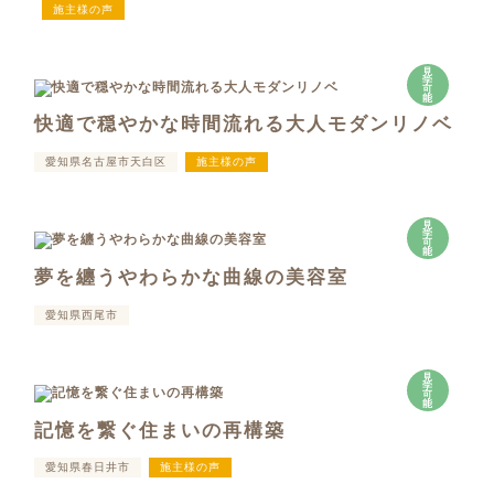
施主様の声
見
学
可
能
快適で穏やかな時間流れる大人モダンリノベ
愛知県名古屋市天白区
施主様の声
見
学
可
能
夢を纏うやわらかな曲線の美容室
愛知県西尾市
見
学
可
能
記憶を繋ぐ住まいの再構築
愛知県春日井市
施主様の声