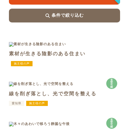
条件で絞り込む
素材が生きる陰影のある住まい
施主様の声
見
学
可
能
線を削ぎ落とし、光で空間を整える
愛知県
施主様の声
見
学
可
能