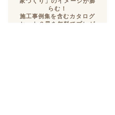
家づくり」のイメージが膨
らむ！
施工事例集を含むカタログ
セット３冊を無料でプレゼ
ント！
「デザイン性」と「暮らしやすさ」を両立し
た住まいを探究し続け、
多数の設計施工を
おこなってきたKULABOのこだわりの施工事
例集をプレゼント！
さらにKULABOの家づくりのポイントがわか
るガイドブックと、
実際にKULABOでリノ
ベしたお客様の声のカタログをセットでお届
けいたします。