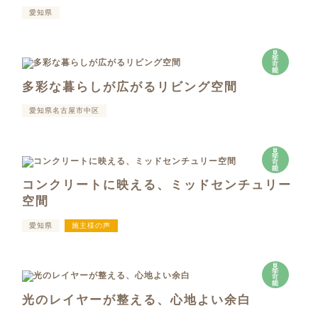
愛知県
見
学
可
能
多彩な暮らしが広がるリビング空間
愛知県名古屋市中区
見
学
可
能
コンクリートに映える、ミッドセンチュリー
空間
愛知県
施主様の声
見
学
可
能
光のレイヤーが整える、心地よい余白