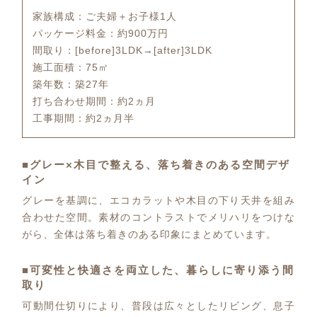
家族構成：ご夫婦＋お子様1人
パッケージ料金：約900万円
間取り：[before]3LDK→[after]3LDK
施工面積：75㎡
築年数：築27年
打ち合わせ期間：約2ヵ月
工事期間：約2ヵ月半
■グレー×木目で整える、落ち着きのある空間デザ
イン
グレーを基調に、エコカラットや木目の下り天井を組み
合わせた空間。素材のコントラストでメリハリをつけな
がら、全体は落ち着きのある印象にまとめています。
■可変性と快適さを両立した、暮らしに寄り添う間
取り
可動間仕切りにより、普段は広々としたリビング、息子