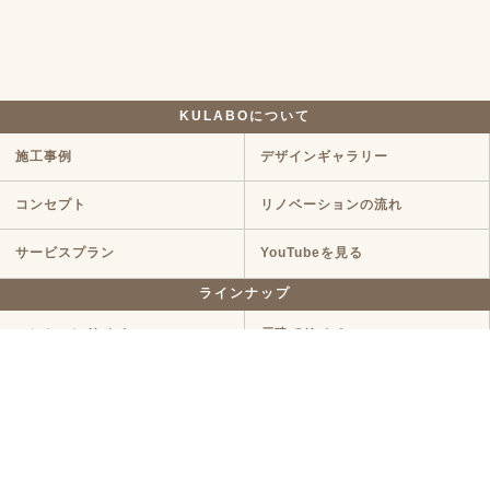
KULABOについて
施工事例
デザインギャラリー
コンセプト
リノベーションの流れ
サービスプラン
YouTubeを見る
ラインナップ
マンションリノベ
戸建てリノベ
KULABO不動産
中古探し+リノベ
ハイグレードプラン
定額リノベ
店舗リノベーション
クラボ オリジナルキッチン