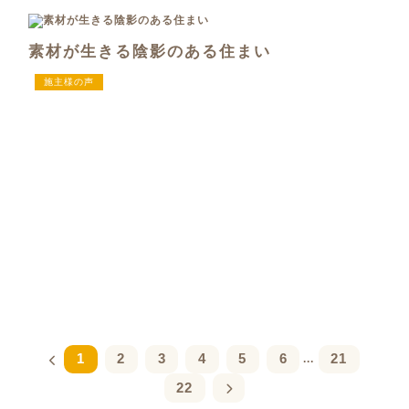
素材が生きる陰影のある住まい
施主様の声
1
2
3
4
5
6
21
...
22