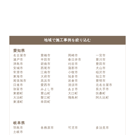
地域で施工事例を絞り込む
愛知県
名古屋市
豊橋市
岡崎市
一宮市
瀬戸市
半田市
春日井市
豊川市
津島市
碧南市
刈谷市
豊田市
安城市
西尾市
蒲郡市
犬山市
常滑市
江南市
小牧市
稲沢市
東海市
大府市
知多市
知立市
尾張旭市
高浜市
岩倉市
豊明市
日進市
愛西市
清須市
北名古屋市
弥富市
みよし市
あま市
長久手市
東郷町
豊山町
大口町
扶桑町
大治町
蟹江町
飛島村
阿久比町
東浦町
幸田町
岐阜県
羽島市
各務原市
可児市
多治見市
土岐市