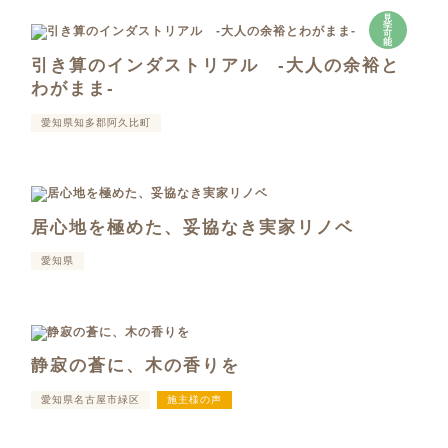
見
学
可
能
引き算のインダストリアル -大人の余裕と
わがまま-
愛知県知多郡阿久比町
居心地を極めた、妥協なき実家リノベ
愛知県
静寂の蒼に、木の香りを
愛知県名古屋市緑区
施主様の声