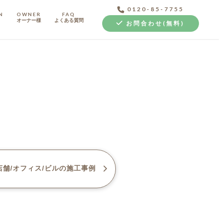
0120-85-7755
N
OWNER
FAQ
オーナー様
よくある質問
お問合わせ(無料)
中古探し+リノベ
舗/オフィス/ビル
の施工事例