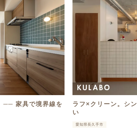
T. ── 家具で境界線を
ラフ×クリーン。シ
い
愛知県長久手市