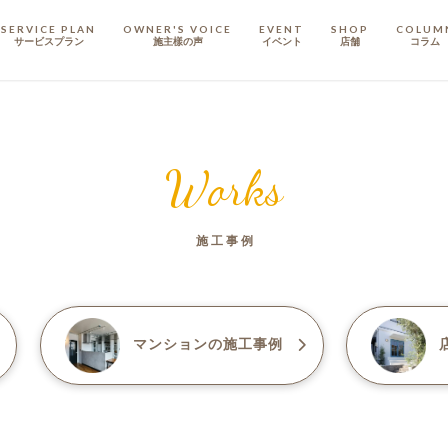
SERVICE PLAN
OWNER'S VOICE
EVENT
SHOP
COLUM
サービスプラン
施主樣の声
イベント
店舗
コラム
STAFF
スタッフ
Works
COMPANY
会社概要
施工事例
戸建てリノベ
KULABO不動産
マンション
の施工事例
店