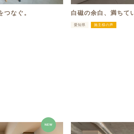
をつなぐ。
白磁の余白、満ちて
愛知県
施主様の声
NEW