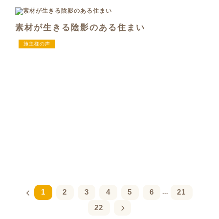
素材が生きる陰影のある住まい
施主様の声
1
2
3
4
5
6
21
...
22