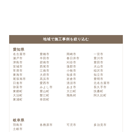
地域で施工事例を絞り込む
愛知県
名古屋市
豊橋市
岡崎市
一宮市
瀬戸市
半田市
春日井市
豊川市
津島市
碧南市
刈谷市
豊田市
安城市
西尾市
蒲郡市
犬山市
常滑市
江南市
小牧市
稲沢市
東海市
大府市
知多市
知立市
尾張旭市
高浜市
岩倉市
豊明市
日進市
愛西市
清須市
北名古屋市
弥富市
みよし市
あま市
長久手市
東郷町
豊山町
大口町
扶桑町
大治町
蟹江町
飛島村
阿久比町
東浦町
幸田町
岐阜県
羽島市
各務原市
可児市
多治見市
土岐市