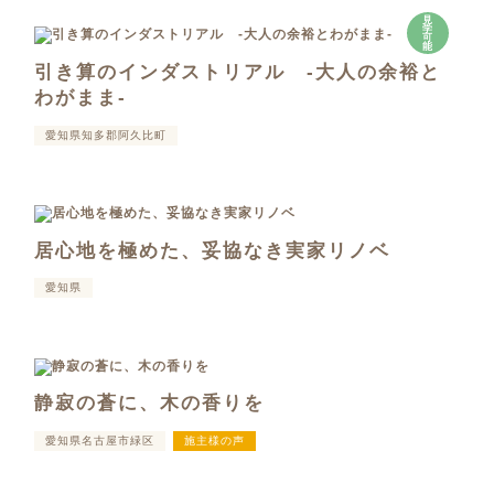
見
学
可
能
引き算のインダストリアル -大人の余裕と
わがまま-
愛知県知多郡阿久比町
居心地を極めた、妥協なき実家リノベ
愛知県
静寂の蒼に、木の香りを
愛知県名古屋市緑区
施主様の声