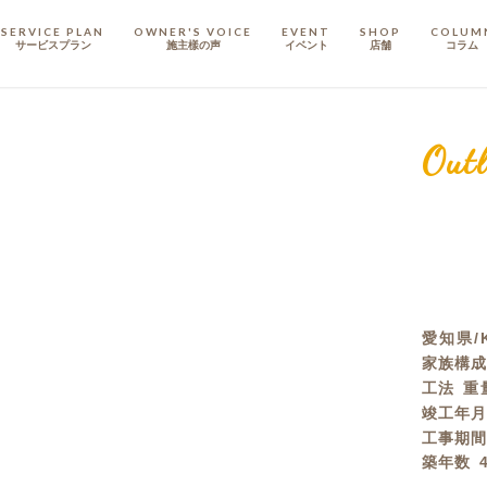
SERVICE PLAN
OWNER'S VOICE
EVENT
SHOP
COLUM
サービスプラン
施主樣の声
イベント
店舗
コラム
STAFF
スタッフ
Outl
COMPANY
会社概要
戸建てリノベ
KULABO不動産
愛知県/
家族構
工法
重
竣工年
工事期
築年数