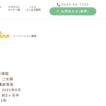
0120-85-7755
N
OWNER
FAQ
オーナー様
よくある質問
お問合わせ(無料)
ine
リノベーション概要
中古探し+リノベ
K様邸
成
ご夫婦
量鉄骨造
月
2021年8月
間
約2ヶ月半
41年