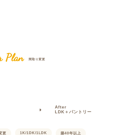
クラボ オリジナルキッチン
r Plan
間取り変更
After
LDK＋パントリー
1K/1DK/1LDK
変更
築40年以上