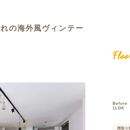
定額フルリノベーション
店舗リノベーション
憧れの海外風ヴィンテー
Floo
Before
1LDK
間取り