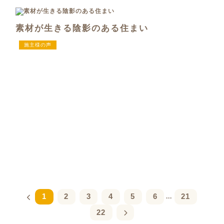
素材が生きる陰影のある住まい
施主様の声
1
2
3
4
5
6
21
...
22