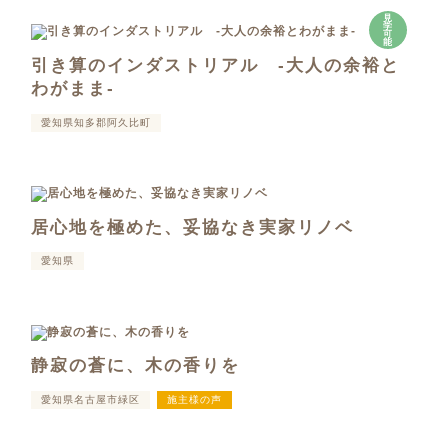
見
学
可
能
引き算のインダストリアル -大人の余裕と
わがまま-
愛知県知多郡阿久比町
居心地を極めた、妥協なき実家リノベ
愛知県
静寂の蒼に、木の香りを
愛知県名古屋市緑区
施主様の声