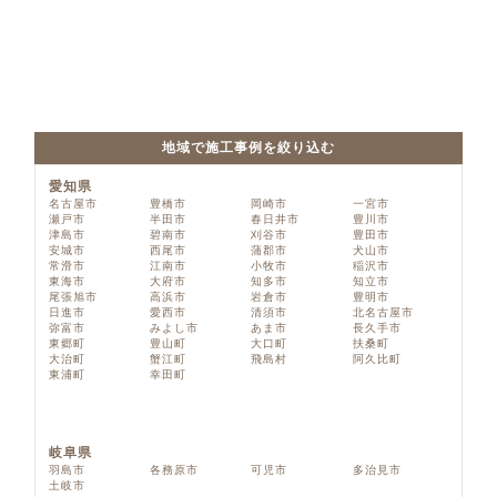
地域で施工事例を絞り込む
愛知県
名古屋市
豊橋市
岡崎市
一宮市
瀬戸市
半田市
春日井市
豊川市
津島市
碧南市
刈谷市
豊田市
安城市
西尾市
蒲郡市
犬山市
常滑市
江南市
小牧市
稲沢市
東海市
大府市
知多市
知立市
尾張旭市
高浜市
岩倉市
豊明市
日進市
愛西市
清須市
北名古屋市
弥富市
みよし市
あま市
長久手市
東郷町
豊山町
大口町
扶桑町
大治町
蟹江町
飛島村
阿久比町
東浦町
幸田町
岐阜県
羽島市
各務原市
可児市
多治見市
土岐市