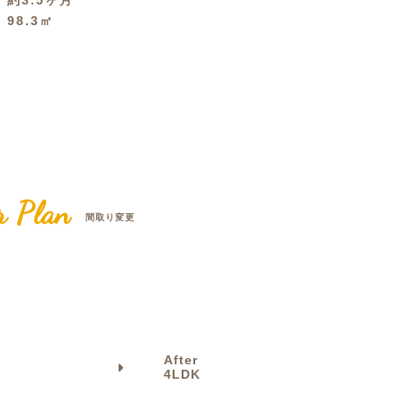
間
約3.5ヶ月
積
98.3㎡
クラボ オリジナルキッチン
r Plan
間取り変更
After
4LDK