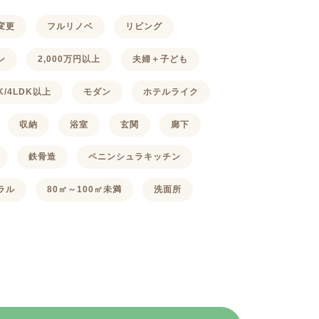
変更
フルリノベ
リビング
ン
2,000万円以上
夫婦＋子ども
DK/4LDK以上
モダン
ホテルライク
収納
浴室
玄関
廊下
鉄骨造
ペニンシュラキッチン
ラル
80㎡～100㎡未満
洗面所