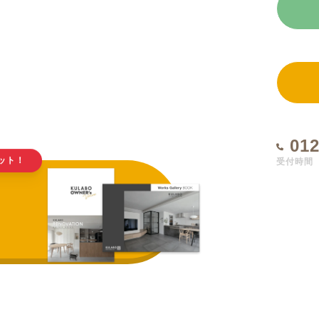
012
受付時間 1
ット！