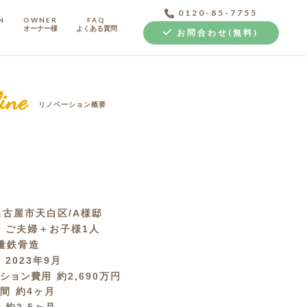
0120-85-7755
N
OWNER
FAQ
オーナー様
よくある質問
お問合わせ(無料)
ine
リノベーション概要
中古探し+リノベ
名古屋市天白区/A様邸
成
ご夫婦＋お子様1人
量鉄骨造
月
2023年9月
ーション費用
約2,690万円
期間
約4ヶ月