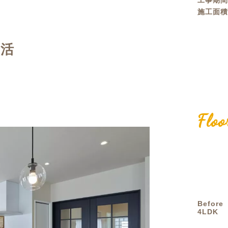
工事期
施工面
定額フルリノベーション
店舗リノベーション
生活
Floo
Before
4LDK