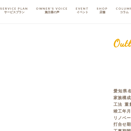
SERVICE PLAN
OWNER'S VOICE
EVENT
SHOP
COLUM
サービスプラン
施主樣の声
イベント
店舗
コラム
STAFF
スタッフ
Outl
COMPANY
会社概要
戸建てリノベ
KULABO不動産
愛知県
家族構
工法
重
竣工年
リノベ
打合せ