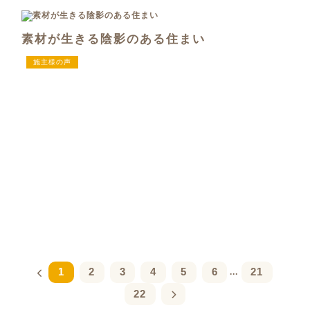
素材が生きる陰影のある住まい
施主様の声
1
2
3
4
5
6
21
...
22