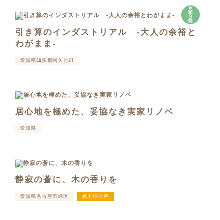
見
学
可
能
引き算のインダストリアル -大人の余裕と
わがまま-
愛知県知多郡阿久比町
居心地を極めた、妥協なき実家リノベ
愛知県
静寂の蒼に、木の香りを
愛知県名古屋市緑区
施主様の声