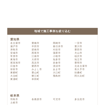
地域で施工事例を絞り込む
愛知県
名古屋市
豊橋市
岡崎市
一宮市
瀬戸市
半田市
春日井市
豊川市
津島市
碧南市
刈谷市
豊田市
安城市
西尾市
蒲郡市
犬山市
常滑市
江南市
小牧市
稲沢市
東海市
大府市
知多市
知立市
尾張旭市
高浜市
岩倉市
豊明市
日進市
愛西市
清須市
北名古屋市
弥富市
みよし市
あま市
長久手市
東郷町
豊山町
大口町
扶桑町
大治町
蟹江町
飛島村
阿久比町
東浦町
幸田町
岐阜県
羽島市
各務原市
可児市
多治見市
土岐市