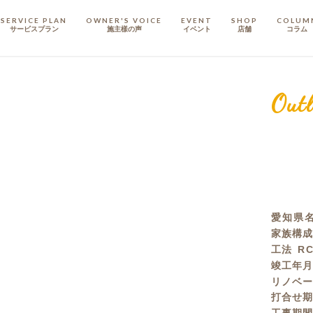
SERVICE PLAN
OWNER'S VOICE
EVENT
SHOP
COLUM
サービスプラン
施主樣の声
イベント
店舗
コラム
STAFF
スタッフ
Outl
COMPANY
会社概要
戸建てリノベ
KULABO不動産
愛知県
家族構
工法
R
竣工年
リノベ
打合せ