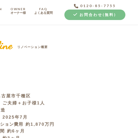
0120-85-7755
N
OWNER
FAQ
オーナー様
よくある質問
お問合わせ(無料)
ine
リノベーション概要
中古探し+リノベ
名古屋市千種区
成
ご夫婦＋お子様1人
C造
月
2025年7月
ーション費用
約1,870万円
期間
約6ヶ月