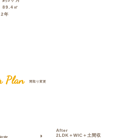
間
約3ヶ月
積
89.4㎡
クラボ オリジナルキッチン
12年
r Plan
間取り変更
After
2LDK＋WIC＋土間収