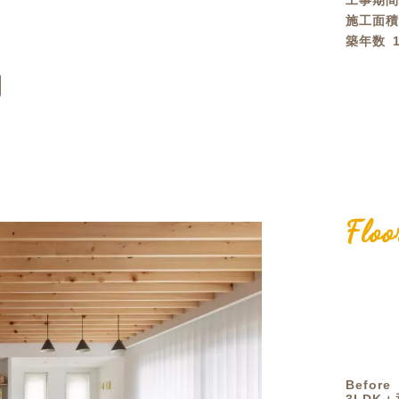
工事期
施工面
定額フルリノベーション
店舗リノベーション
築年数
間
Floo
Before