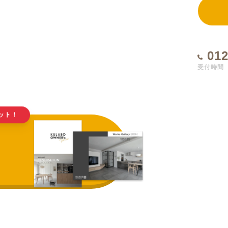
012
受付時間 1
ット！