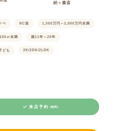
＋和室
納＋書斎
ノベ
RC造
1,500万円～2,000万円未満
100㎡未満
築11年～20年
2K/2DK/2LDK
子ども
来店予約
(無料)