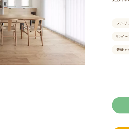
3LDK
フルリ
80㎡～
夫婦＋