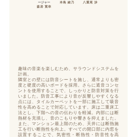
ージャー
本島 綾乃
八重尾 渉
森居 寛幸
趣味の音楽を楽しむため、サラウンドシステムを
計画。
隣室との壁には防音シートを施し、通常よりも密
度と硬度の高いボードを採用。さらに遮音コンセ
ントを使用することで、しっかりと防音対策を行
いました。防音工事により音が反響しやすくなる
点には、タイルカーペットを一部に施工して吸音
性を高めることで対応しています。床は二重床工
法とし、下階への音の伝わりを軽減。内部には断
熱材を充填し、音のこもりや響きを抑えました。
また、マンション最上階のため、天井には断熱施
工を行い断熱性を向上。すべての開口部に内窓を
設置することで、気密性・断熱性・防音性を高