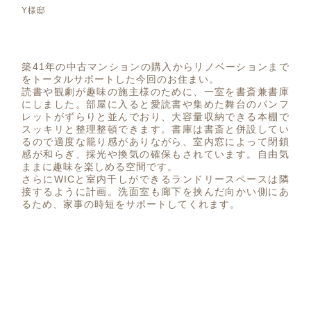
Y様邸
築41年の中古マンションの購入からリノベーションまで
をトータルサポートした今回のお住まい。
読書や観劇が趣味の施主様のために、一室を書斎兼書庫
にしました。部屋に入ると愛読書や集めた舞台のパンフ
レットがずらりと並んでおり、大容量収納できる本棚で
スッキリと整理整頓できます。書庫は書斎と併設してい
るので適度な籠り感がありながら、室内窓によって閉鎖
感が和らぎ、採光や換気の確保もされています。自由気
ままに趣味を楽しめる空間です。
さらにWICと室内干しができるランドリースペースは隣
接するように計画。洗面室も廊下を挟んだ向かい側にあ
るため、家事の時短をサポートしてくれます。