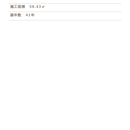
施工面積
58.43㎡
築年数
41年
Floor Plan
間取り変更