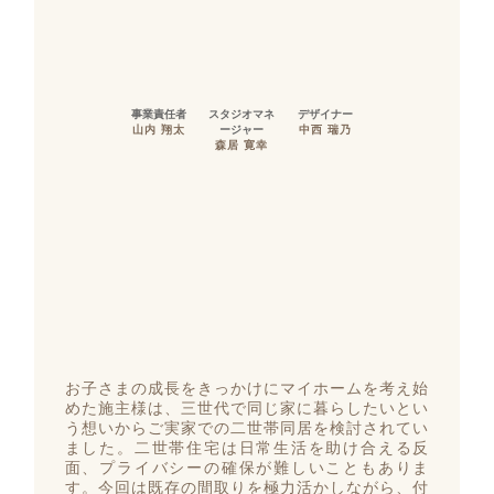
事業責任者
スタジオマネ
デザイナー
山内 翔太
ージャー
中西 瑞乃
森居 寛幸
お子さまの成長をきっかけにマイホームを考え始
めた施主様は、三世代で同じ家に暮らしたいとい
う想いからご実家での二世帯同居を検討されてい
ました。二世帯住宅は日常生活を助け合える反
面、プライバシーの確保が難しいこともありま
す。今回は既存の間取りを極力活かしながら、付