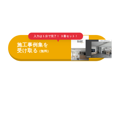
入力は１分で完了！ ３冊セット！
▲
施工事例集を
受け取る
(無料)