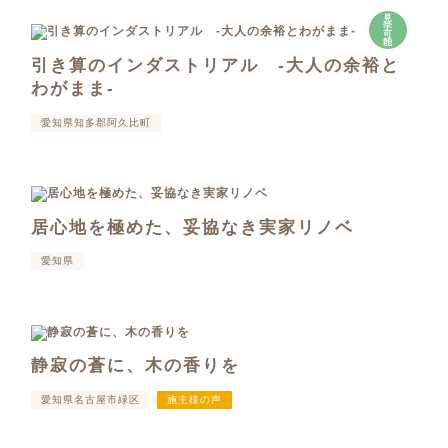
見
学
可
能
引き算のインダストリアル -大人の余裕と
わがまま-
愛知県知多郡阿久比町
居心地を極めた、妥協なき実家リノベ
愛知県
静寂の蒼に、木の香りを
愛知県名古屋市緑区
施主様の声