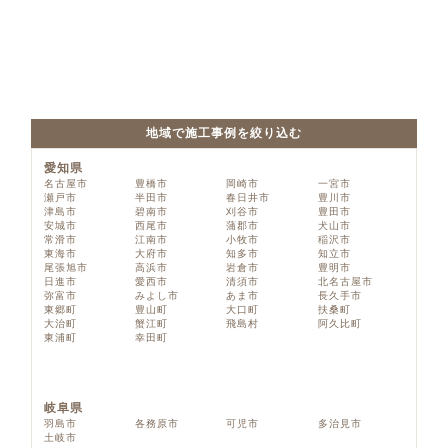
地域で施工事例を絞り込む
愛知県
名古屋市
豊橋市
岡崎市
一宮市
瀬戸市
半田市
春日井市
豊川市
津島市
碧南市
刈谷市
豊田市
安城市
西尾市
蒲郡市
犬山市
常滑市
江南市
小牧市
稲沢市
東海市
大府市
知多市
知立市
尾張旭市
高浜市
岩倉市
豊明市
日進市
愛西市
清須市
北名古屋市
弥富市
みよし市
あま市
長久手市
東郷町
豊山町
大口町
扶桑町
大治町
蟹江町
飛島村
阿久比町
東浦町
幸田町
岐阜県
羽島市
各務原市
可児市
多治見市
土岐市