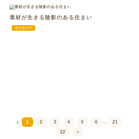
素材が生きる陰影のある住まい
施主様の声
1
2
3
4
5
6
21
...
22