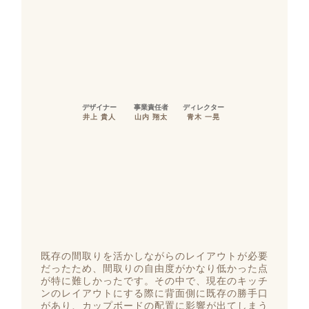
デザイナー
事業責任者
ディレクター
井上 貴人
山内 翔太
青木 一晃
既存の間取りを活かしながらのレイアウトが必要
だったため、間取りの自由度がかなり低かった点
が特に難しかったです。その中で、現在のキッチ
ンのレイアウトにする際に背面側に既存の勝手口
があり、カップボードの配置に影響が出てしまう