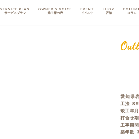
SERVICE PLAN
OWNER'S VOICE
EVENT
SHOP
COLUM
サービスプラン
施主樣の声
イベント
店舗
コラム
STAFF
スタッフ
Outl
COMPANY
会社概要
戸建てリノベ
KULABO不動産
愛知県岩
工法
S
竣工年
打合せ
工事期
築年数