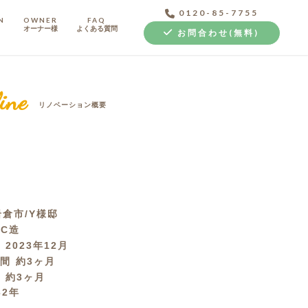
0120-85-7755
N
OWNER
FAQ
オーナー様
よくある質問
お問合わせ(無料)
ine
リノベーション概要
中古探し+リノベ
倉市/Y様邸
RC造
月
2023年12月
期間
約3ヶ月
間
約3ヶ月
32年