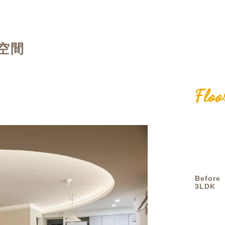
定額フルリノベーション
店舗リノベーション
空間
Floo
Before
3LDK