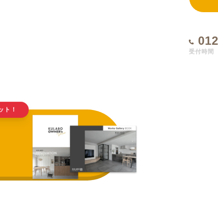
012
受付時間 1
ット！