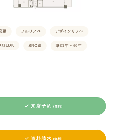
変更
フルリノベ
デザインリノベ
K/3LDK
SRC造
築31年～40年
来店予約
(無料)
資料請求
(無料)