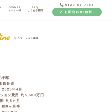
0120-85-7755
N
OWNER
FAQ
オーナー様
よくある質問
お問合わせ(無料)
ine
リノベーション概要
中古探し+リノベ
T様邸
量鉄骨造
月
2025年4月
ーション費用
約5,600万円
期間
約5ヵ月
間
約6ヶ月半