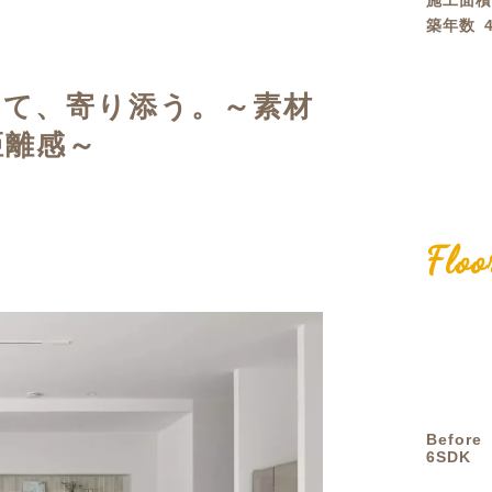
施工面
築年数
定額フルリノベーション
店舗リノベーション
けて、寄り添う。～素材
距離感～
Floo
Before
6SDK