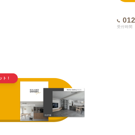
012
受付時間 1
ット！