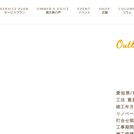
SERVICE PLAN
OWNER'S VOICE
EVENT
SHOP
COLUM
サービスプラン
施主樣の声
イベント
店舗
コラム
STAFF
スタッフ
Outl
COMPANY
会社概要
戸建てリノベ
KULABO不動産
愛知県/
工法
重
竣工年
リノベ
打合せ
工事期