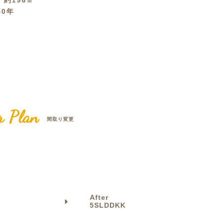
積
約198㎡
40年
クラボ オリジナルキッチン
r Plan
間取り変更
After
5SLDDKK