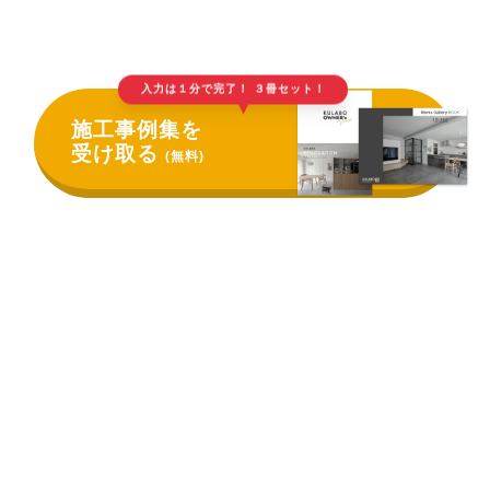
入力は１分で完了！ ３冊セット！
▲
施工事例集を
受け取る
(無料)