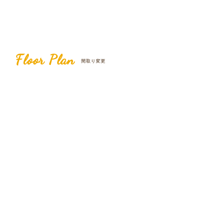
Floor Plan
間取り変更
Before
After
4LDK
2SSLDK