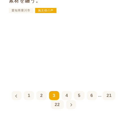
素材を纏う。
愛知県豊川市
施主様の声
1
2
3
4
5
6
21
...
22