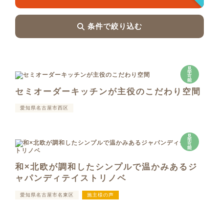
条件で絞り込む
見
学
可
能
セミオーダーキッチンが主役のこだわり空間
愛知県名古屋市西区
見
学
可
能
和×北欧が調和したシンプルで温かみあるジ
ャパンディテイストリノベ
愛知県名古屋市名東区
施主様の声