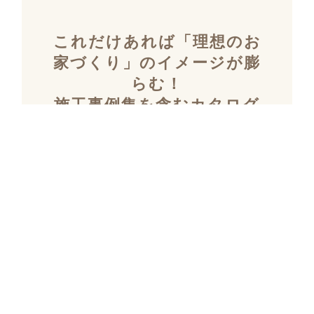
これだけあれば「理想のお
家づくり」のイメージが膨
らむ！
施工事例集を含むカタログ
セット３冊を無料でプレゼ
ント！
「デザイン性」と「暮らしやすさ」を両立し
た住まいを探究し続け、
多数の設計施工を
おこなってきたKULABOのこだわりの施工事