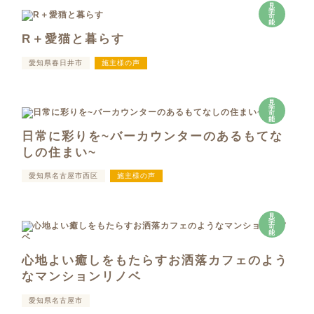
見
学
可
能
R＋愛猫と暮らす
愛知県春日井市
施主様の声
見
学
可
能
日常に彩りを~バーカウンターのあるもてな
しの住まい~
愛知県名古屋市西区
施主様の声
見
学
可
能
心地よい癒しをもたらすお洒落カフェのよう
なマンションリノベ
愛知県名古屋市