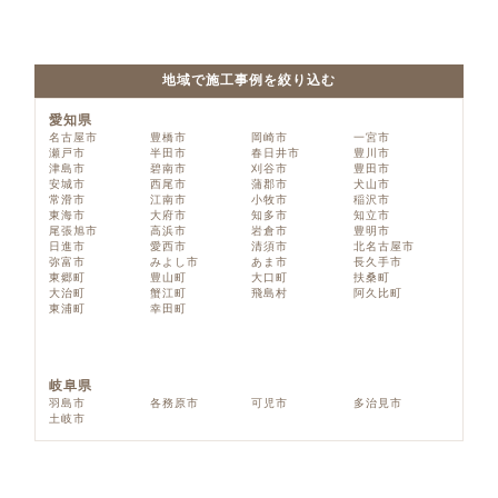
地域で施工事例を絞り込む
愛知県
名古屋市
豊橋市
岡崎市
一宮市
瀬戸市
半田市
春日井市
豊川市
津島市
碧南市
刈谷市
豊田市
安城市
西尾市
蒲郡市
犬山市
常滑市
江南市
小牧市
稲沢市
東海市
大府市
知多市
知立市
尾張旭市
高浜市
岩倉市
豊明市
日進市
愛西市
清須市
北名古屋市
弥富市
みよし市
あま市
長久手市
東郷町
豊山町
大口町
扶桑町
大治町
蟹江町
飛島村
阿久比町
東浦町
幸田町
岐阜県
羽島市
各務原市
可児市
多治見市
土岐市