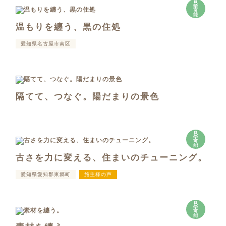
見
学
可
能
温もりを纏う、黒の住処
愛知県名古屋市南区
隔てて、つなぐ。陽だまりの景色
見
学
可
能
古さを力に変える、住まいのチューニング。
愛知県愛知郡東郷町
施主様の声
見
学
可
能