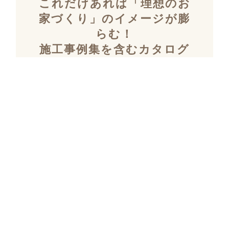
これだけあれば「理想のお
家づくり」のイメージが膨
らむ！
施工事例集を含むカタログ
セット３冊を無料でプレゼ
ント！
「デザイン性」と「暮らしやすさ」を両立し
た住まいを探究し続け、
多数の設計施工を
おこなってきたKULABOのこだわりの施工事
例集をプレゼント！
さらにKULABOの家づくりのポイントがわか
るガイドブックと、
実際にKULABOでリノ