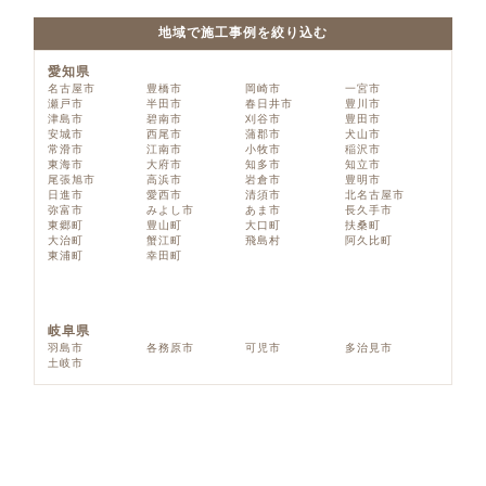
地域で施工事例を絞り込む
愛知県
名古屋市
豊橋市
岡崎市
一宮市
瀬戸市
半田市
春日井市
豊川市
津島市
碧南市
刈谷市
豊田市
安城市
西尾市
蒲郡市
犬山市
常滑市
江南市
小牧市
稲沢市
東海市
大府市
知多市
知立市
尾張旭市
高浜市
岩倉市
豊明市
日進市
愛西市
清須市
北名古屋市
弥富市
みよし市
あま市
長久手市
東郷町
豊山町
大口町
扶桑町
大治町
蟹江町
飛島村
阿久比町
東浦町
幸田町
岐阜県
羽島市
各務原市
可児市
多治見市
土岐市