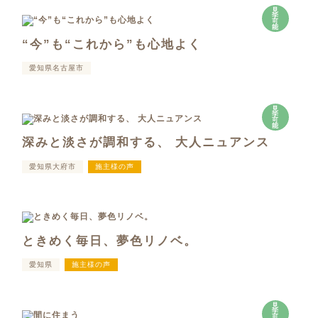
見
学
可
能
“今”も“これから”も心地よく
愛知県名古屋市
見
学
可
能
深みと淡さが調和する、 大人ニュアンス
愛知県大府市
施主様の声
ときめく毎日、夢色リノベ。
愛知県
施主様の声
見
学
可