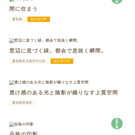
能
間に住まう
愛知県
施主様の声
窓辺に息づく緑。都会で息抜く瞬間。
愛知県名古屋市守山区
施主様の声
透け感のある光と陰影が織りなす上質空間
愛知県安城市
見
学
可
能
品格の印影