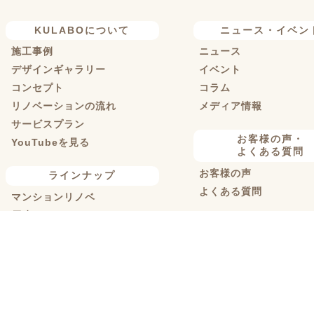
KULABOについて
ニュース・イベン
施工事例
ニュース
デザインギャラリー
イベント
コンセプト
コラム
リノベーションの流れ
メディア情報
サービスプラン
お客様の声・
YouTubeを見る
よくある質問
お客様の声
ラインナップ
よくある質問
マンションリノベ
戸建てリノベ
コンタクト
KULABO不動産
来店予約
中古探し+リノベ
オンライン相談
ハイグレードプラン
現地調査予約
定額リノベ
資料請求
店舗リノベーション