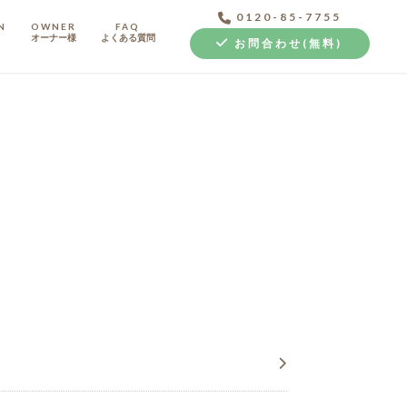
0120-85-7755
N
OWNER
FAQ
オーナー様
よくある質問
お問合わせ(無料)
中古探し+リノベ
クラボ オリジナルキッチン