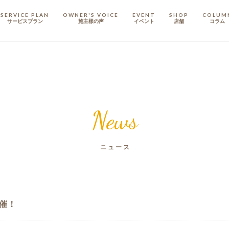
SERVICE PLAN
OWNER'S VOICE
EVENT
SHOP
COLUM
サービスプラン
施主樣の声
イベント
店舗
コラム
STAFF
スタッフ
COMPANY
会社概要
News
戸建てリノベ
KULABO不動産
ニュース
開催！
定額フルリノベーション
店舗リノベーション