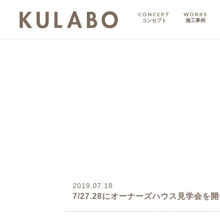
CONCEPT
WORKS
コンセプト
施工事例
KODATE
戸建て
MANSION
マンション
マンションリノベ
2019.07.18
7/27.28にオーナーズハウス見学会を
ハイグレードプラン