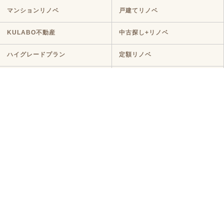
マンションリノベ
戸建てリノベ
KULABO不動産
中古探し+リノベ
ハイグレードプラン
定額リノベ
店舗リノベーション
クラボ オリジナルキッチン
断熱リノベ
新築リノベ
ニュース・イベント
ニュース
イベント
コラム
メディア情報
お客様の声・
よくある質問
お客様の声
よくある質問
コンタクト