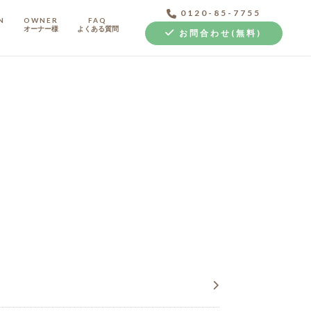
0120-85-7755
N
OWNER
FAQ
オーナー様
よくある質問
お問合わせ(無料)
中古探し+リノベ
クラボ オリジナルキッチン