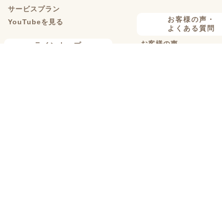
サービスプラン
お客様の声・
YouTubeを見る
よくある質問
お客様の声
ラインナップ
よくある質問
マンションリノベ
戸建てリノベ
コンタクト
KULABO不動産
来店予約
中古探し+リノベ
オンライン相談
ハイグレードプラン
現地調査予約
定額リノベ
資料請求
店舗リノベーション
協力業者募集
クラボ オリジナルキッチン
断熱リノベ
新築リノベ