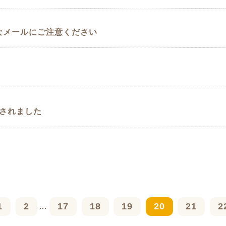
なメールにご注意ください
載されました
1
2
17
18
19
20
21
2
...