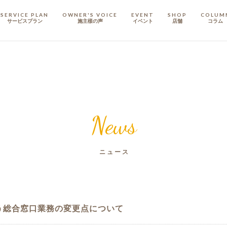
SERVICE PLAN
OWNER'S VOICE
EVENT
SHOP
COLUM
サービスプラン
施主樣の声
イベント
店舗
コラム
STAFF
スタッフ
COMPANY
会社概要
News
戸建てリノベ
KULABO不動産
ニュース
う総合窓口業務の変更点について
定額フルリノベーション
店舗リノベーション