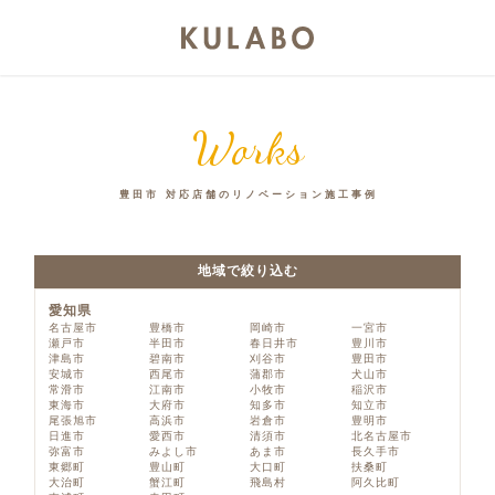
Works
豊田市 対応店舗のリノベーション施工事例
地域で絞り込む
愛知県
名古屋市
豊橋市
岡崎市
一宮市
瀬戸市
半田市
春日井市
豊川市
津島市
碧南市
刈谷市
豊田市
安城市
西尾市
蒲郡市
犬山市
常滑市
江南市
小牧市
稲沢市
東海市
大府市
知多市
知立市
尾張旭市
高浜市
岩倉市
豊明市
日進市
愛西市
清須市
北名古屋市
弥富市
みよし市
あま市
長久手市
東郷町
豊山町
大口町
扶桑町
大治町
蟹江町
飛島村
阿久比町