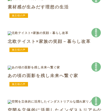
能
素材感が生みだす理想の生活
施主様の声
見
学
可
能
北欧テイスト×家族の笑顔－暮らし改革
施主様の声
見
学
可
能
あの頃の面影を残し未来へ繋ぐ家
施主様の声
見
学
可
能
空間を立体的に活用したインダストリアルな