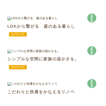
見
学
可
能
LDKから繋がる 庭のある暮らし
施主様の声
見
学
可
能
シンプルな空間に家族の温かさを。
施主様の声
見
学
可
能
こだわりと快適をかなえるリノベ