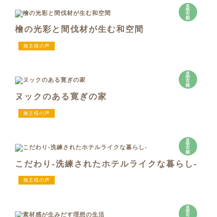
見
学
可
能
檜の光彩と間伐材が生む和空間
施主様の声
見
学
可
能
ヌックのある寛ぎの家
施主様の声
見
学
可
能
こだわり-洗練されたホテルライクな暮らし-
施主様の声
見
学
可