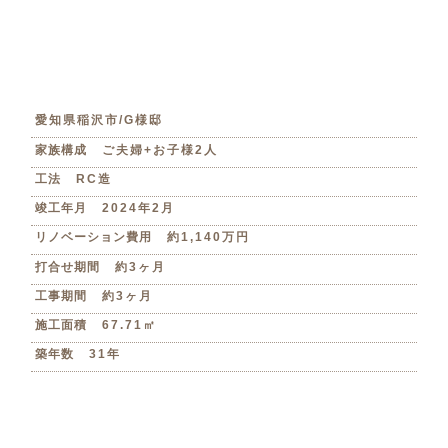
愛知県稲沢市/G様邸
家族構成
ご夫婦+お子様2人
工法
RC造
竣工年月
2024年2月
リノベーション費用
約1,140万円
打合せ期間
約3ヶ月
工事期間
約3ヶ月
施工面積
67.71㎡
築年数
31年