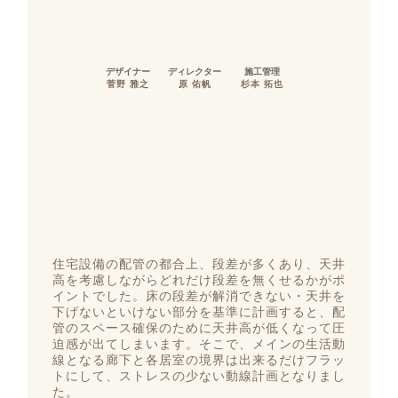
デザイナー
ディレクター
施工管理
菅野 雅之
原 佑帆
杉本 拓也
住宅設備の配管の都合上、段差が多くあり、天井
高を考慮しながらどれだけ段差を無くせるかがポ
イントでした。床の段差が解消できない・天井を
下げないといけない部分を基準に計画すると、配
管のスペース確保のために天井高が低くなって圧
迫感が出てしまいます。そこで、メインの生活動
線となる廊下と各居室の境界は出来るだけフラッ
トにして、ストレスの少ない動線計画となりまし
た。