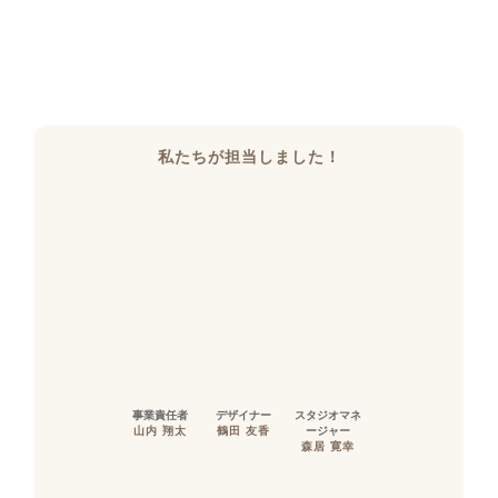
私たちが担当しました！
事業責任者
デザイナー
スタジオマネ
山内 翔太
鶴田 友香
ージャー
森居 寛幸