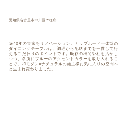
愛知県名古屋市中川区/Y様邸
築40年の実家をリノベーション。カップボード一体型の
ダイニングテーブルは、調理から配膳までを一貫して行
えるこだわりのポイントです。既存の欄間や柱を活かし
つつ、各所にブルーのアクセントカラーを取り入れるこ
とで、和モダン×ナチュラルの施主様お気に入りの空間へ
と生まれ変わりました。