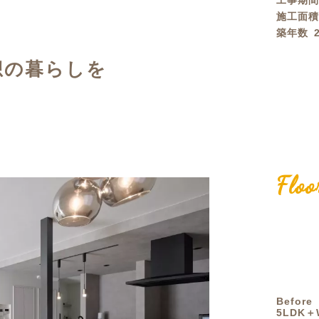
工事期
施工面
定額フルリノベーション
店舗リノベーション
築年数
想の暮らしを
Floo
Before
5LDK＋