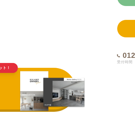
012
受付時間 1
ット！