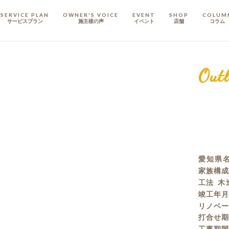
SERVICE PLAN
OWNER'S VOICE
EVENT
SHOP
COLUM
サービスプラン
施主樣の声
イベント
店舗
コラム
STAFF
スタッフ
Outl
COMPANY
会社概要
戸建てリノベ
KULABO不動産
愛知県
家族構
工法
木
竣工年
リノベ
打合せ