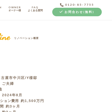
0120-85-7755
N
OWNER
FAQ
オーナー様
よくある質問
お問合わせ(無料)
ine
リノベーション概要
中古探し+リノベ
名古屋市中川区/Y様邸
成
ご夫婦
造
月
2024年8月
ーション費用
約1,500万円
期間
約3ヶ月