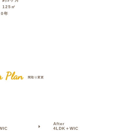
間
約3ヶ月
積
125㎡
クラボ オリジナルキッチン
20年
r Plan
間取り変更
After
WIC
4LDK＋WIC