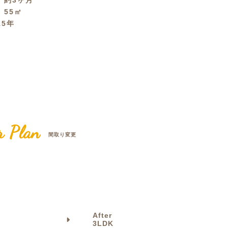
間
約3ヶ月
積
55㎡
クラボ オリジナルキッチン
15年
r Plan
間取り変更
After
3LDK