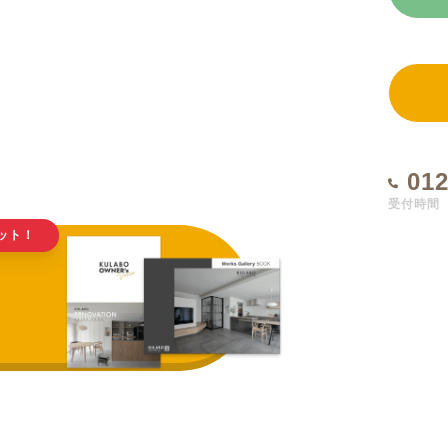
012
受付時間 1
ット！