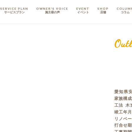
SERVICE PLAN
OWNER'S VOICE
EVENT
SHOP
COLUM
サービスプラン
施主樣の声
イベント
店舗
コラム
STAFF
スタッフ
Outl
COMPANY
会社概要
戸建てリノベ
KULABO不動産
愛知県安
家族構
工法
木
竣工年
リノベ
打合せ