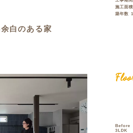
工事期
施工面
定額フルリノベーション
店舗リノベーション
築年数
い余白のある家
Floo
Before
3LDK