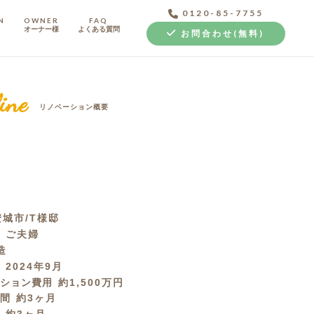
0120-85-7755
N
OWNER
FAQ
オーナー様
よくある質問
お問合わせ(無料)
ine
リノベーション概要
中古探し+リノベ
城市/T様邸
成
ご夫婦
造
月
2024年9月
ーション費用
約1,500万円
期間
約3ヶ月