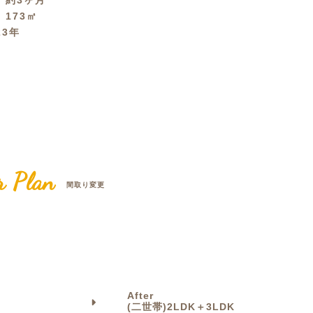
間
約3ヶ月
積
173㎡
クラボ オリジナルキッチン
23年
r Plan
間取り変更
After
(二世帯)2LDK＋3LDK