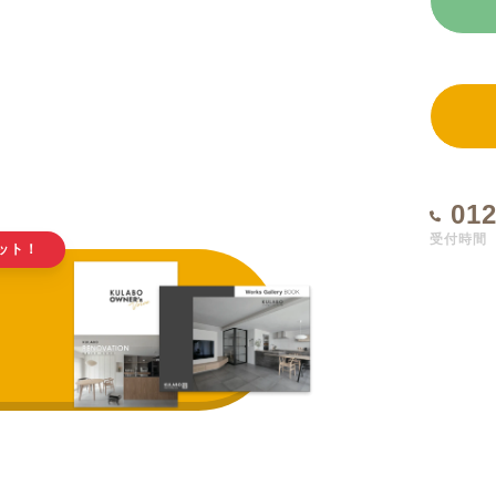
012
受付時間 1
ット！