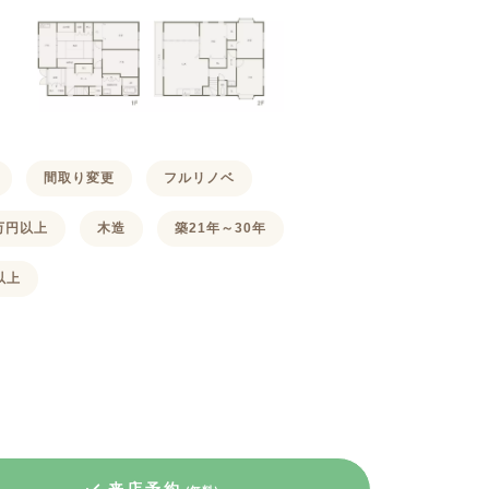
間取り変更
フルリノベ
0万円以上
木造
築21年～30年
以上
来店予約