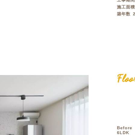
工事期
施工面
定額フルリノベーション
店舗リノベーション
築年数
白
Floo
Before
6LDK