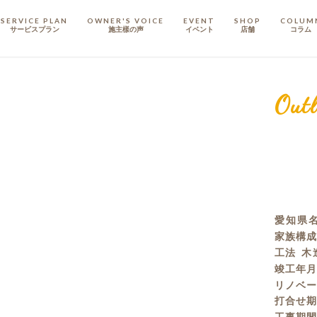
SERVICE PLAN
OWNER'S VOICE
EVENT
SHOP
COLUM
サービスプラン
施主樣の声
イベント
店舗
コラム
STAFF
スタッフ
Outl
COMPANY
会社概要
戸建てリノベ
KULABO不動産
愛知県名
家族構
工法
木
竣工年
リノベ
打合せ