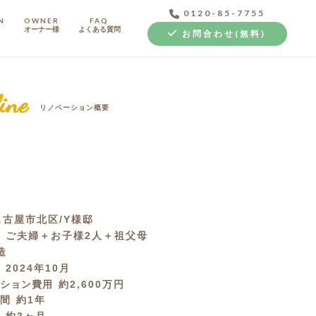
0120-85-7755
N
OWNER
FAQ
オーナー様
よくある質問
お問合わせ(無料)
ine
リノベーション概要
中古探し+リノベ
古屋市北区/Y様邸
成
ご夫婦＋お子様2人＋祖父母
造
月
2024年10月
ーション費用
約2,600万円
期間
約1年