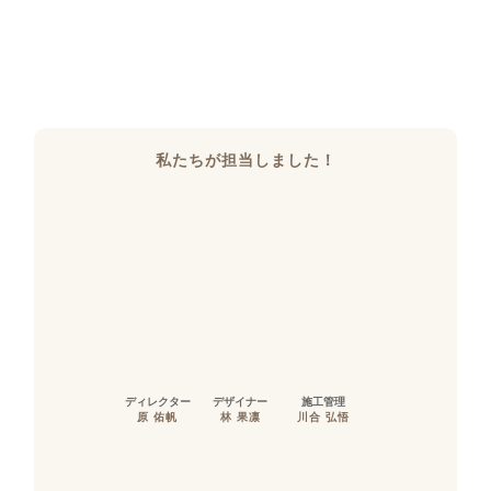
私たちが担当しました！
ディレクター
デザイナー
施工管理
原 佑帆
林 果凛
川合 弘悟