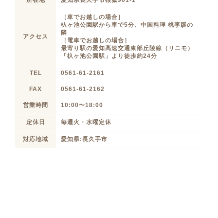
所在地
愛知県長久手市根嶽901-1
［車でお越しの場合］
杁ヶ池公園駅から車で5分、中国料理 桃李蹊の
隣
アクセス
［電車でお越しの場合］
最寄り駅の愛知高速交通東部丘陵線（リニモ）
「杁ヶ池公園駅」より徒歩約24分
TEL
0561-61-2161
FAX
0561-61-2162
営業時間
10:00〜18:00
定休日
毎週火・水曜定休
対応地域
愛知県:長久手市