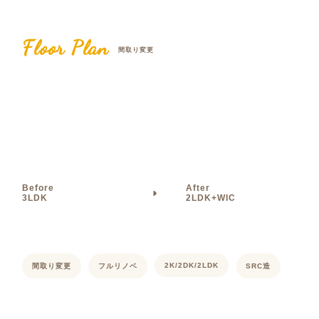
Floor Plan
間取り変更
Before
After
3LDK
2LDK+WIC
2K/2DK/2LDK
間取り変更
フルリノベ
SRC造
築31年～40年
60㎡～80㎡未満