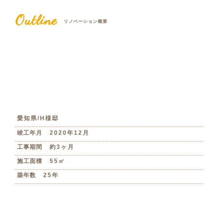
Outline
リノベーション概要
愛知県/H様邸
竣工年月
2020年12月
工事期間
約3ヶ月
施工面積
55㎡
築年数
25年