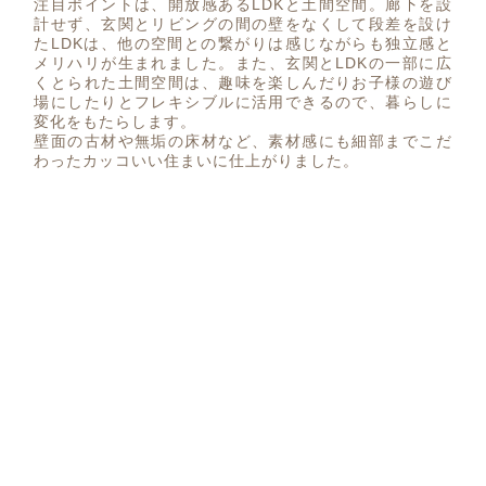
注目ポイントは、開放感あるLDKと土間空間。廊下を設
計せず、玄関とリビングの間の壁をなくして段差を設け
たLDKは、他の空間との繋がりは感じながらも独立感と
メリハリが生まれました。また、玄関とLDKの一部に広
くとられた土間空間は、趣味を楽しんだりお子様の遊び
場にしたりとフレキシブルに活用できるので、暮らしに
変化をもたらします。
壁面の古材や無垢の床材など、素材感にも細部までこだ
わったカッコいい住まいに仕上がりました。