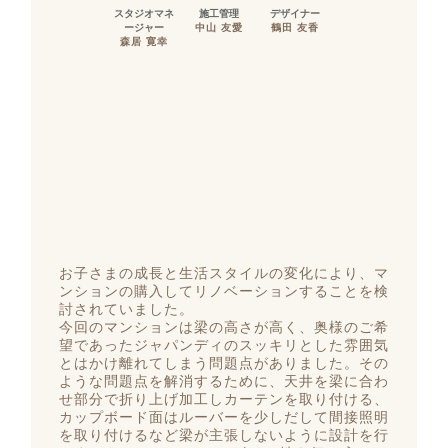
スタジオマネ
施工管理
デザイナー
ージャー
中山 友愛
鶴田 友香
森居 寛幸
お子さまの成長と生活スタイルの変化により、マ
ンションの購入してリノベーションすることを検
討されていました。
今回のマンションは梁の高さが高く、奥様のご希
望であったジャパンディのスッキリとした雰囲気
とはかけ離れてしまう問題点がありました。その
ような問題点を解消するために、天井を梁に合わ
せ部分で折り上げ加工しカーテンを取り付ける、
カップボード面はルーバーを少しだして間接照明
を取り付けるなど梁が主張しないように設計を行