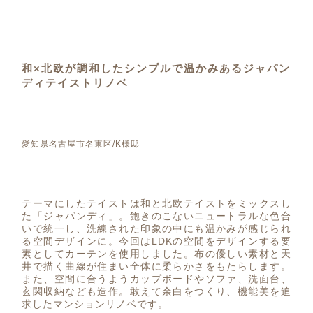
和×北欧が調和したシンプルで温かみあるジャパン
ディテイストリノベ
愛知県名古屋市名東区/K様邸
テーマにしたテイストは和と北欧テイストをミックスし
た「ジャパンディ」。飽きのこないニュートラルな色合
いで統一し、洗練された印象の中にも温かみが感じられ
る空間デザインに。今回はLDKの空間をデザインする要
素としてカーテンを使用しました。布の優しい素材と天
井で描く曲線が住まい全体に柔らかさをもたらします。
また、空間に合うようカップボードやソファ、洗面台、
玄関収納なども造作。敢えて余白をつくり、機能美を追
求したマンションリノベです。